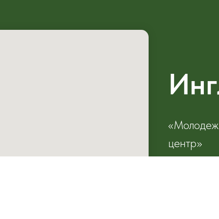
Инг
«Молодежн
центр»
г. Дедовск
+7 (926) 