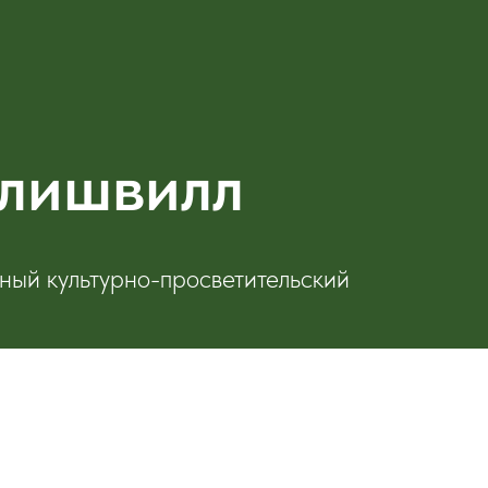
лишвилл
ый культурно-просветительский
, ул.Войкова, д.12Б
060 67-36