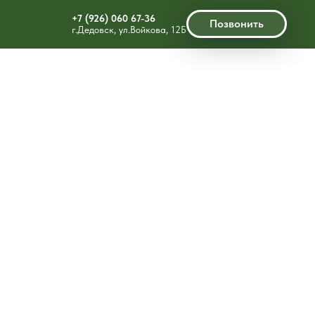
+7 (926) 060 67-36
Позвонить
г.Дедовск, ул.Войкова, 12Б